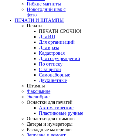
Гибкие магниты
Новогодний шар с
фото
ПЕЧАТИ И ШТАМПЫ
Печати
ПЕЧАТИ СРОЧНО!
Для ИП
Для организаций
Для врача
Кадастровая
Для госучреждений
По оттиску
С защитой
Самонаборные
Двухцветные
Штампы
Факсимиле
Экслибрис
Оснастки для печатей
Автоматические
Пластиковые ручные
Оснастки для штампов
Датеры и нумераторы
Расходные материалы
Заправка и ремонт