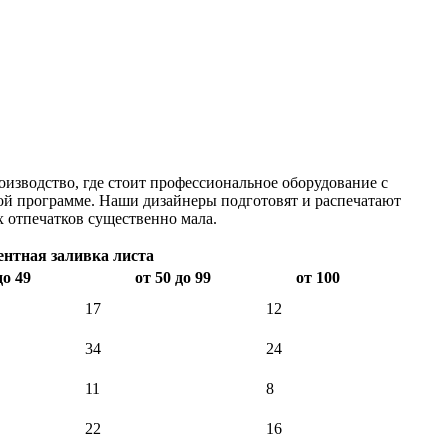
оизводство, где стоит профессиональное оборудование с
ой программе. Наши дизайнеры подготовят и распечатают
 отпечатков существенно мала.
нтная заливка листа
до 49
от 50 до 99
от 100
17
12
34
24
11
8
22
16