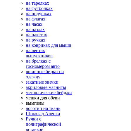
на тарелках
на футболках
на подушках
на флагах
на часах
на пазлах
на пакетах
на ручках
на ковриках для мыши
на лентах
выпускников
на брелках с
госномером авто
вшивные бирки на
одежду
закатные значки
акриловые магниты
металлические бейджи
мешки для обуви
вымпелы
логотип на ткань
Шоколад Аленка
Ручки с
полиграфической
вставкой