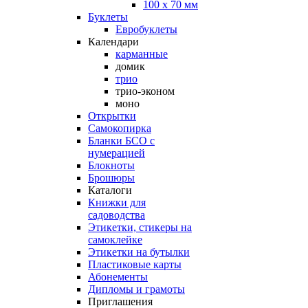
100 х 70 мм
Буклеты
Евробуклеты
Календари
карманные
домик
трио
трио-эконом
моно
Открытки
Самокопирка
Бланки БСО с
нумерацией
Блокноты
Брошюры
Каталоги
Книжки для
садоводства
Этикетки, стикеры на
самоклейке
Этикетки на бутылки
Пластиковые карты
Абонементы
Дипломы и грамоты
Приглашения