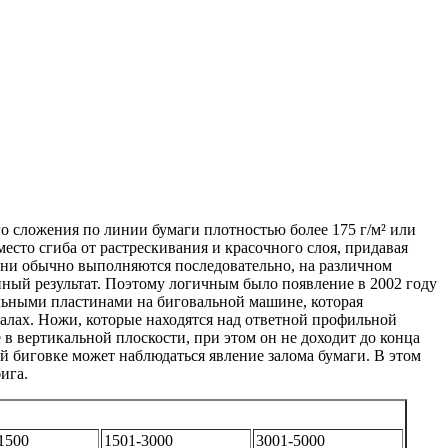
о сложения по линии бумаги плотностью более 175 г/м² или
есто сгиба от растрескивания и красочного слоя, придавая
 они обычно выполняются последовательно, на различном
енный результат. Поэтому логичным было появление в 2002 году
льными пластинами на биговальной машине, которая
иалах. Ножи, которые находятся над ответной профильной
в вертикальной плоскости, при этом он не доходит до конца
й биговке может наблюдаться явление залома бумаги. В этом
бига.
1500
1501-3000
3001-5000