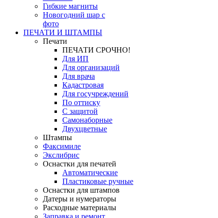
Гибкие магниты
Новогодний шар с
фото
ПЕЧАТИ И ШТАМПЫ
Печати
ПЕЧАТИ СРОЧНО!
Для ИП
Для организаций
Для врача
Кадастровая
Для госучреждений
По оттиску
С защитой
Самонаборные
Двухцветные
Штампы
Факсимиле
Экслибрис
Оснастки для печатей
Автоматические
Пластиковые ручные
Оснастки для штампов
Датеры и нумераторы
Расходные материалы
Заправка и ремонт