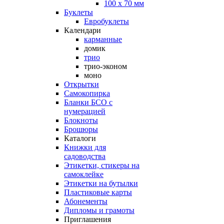
100 х 70 мм
Буклеты
Евробуклеты
Календари
карманные
домик
трио
трио-эконом
моно
Открытки
Самокопирка
Бланки БСО с
нумерацией
Блокноты
Брошюры
Каталоги
Книжки для
садоводства
Этикетки, стикеры на
самоклейке
Этикетки на бутылки
Пластиковые карты
Абонементы
Дипломы и грамоты
Приглашения