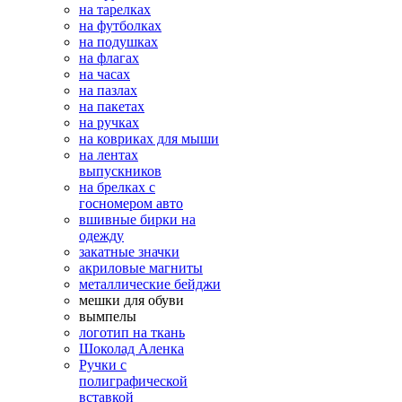
на тарелках
на футболках
на подушках
на флагах
на часах
на пазлах
на пакетах
на ручках
на ковриках для мыши
на лентах
выпускников
на брелках с
госномером авто
вшивные бирки на
одежду
закатные значки
акриловые магниты
металлические бейджи
мешки для обуви
вымпелы
логотип на ткань
Шоколад Аленка
Ручки с
полиграфической
вставкой