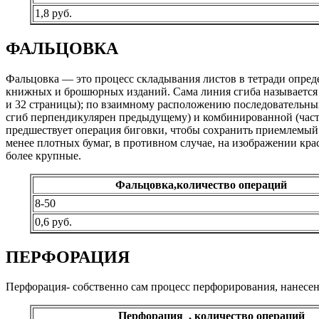
1,8 руб.
ФАЛЬЦОВКА
Фальцовка — это процесс складывания листов в тетради опред
книжных и брошюрных изданий. Сама линия сгиба называется фа
и 32 страницы); по взаимному расположению последовательн
сгиб перпендикулярен предыдущему) и комбинированной (части
предшествует операция биговки, чтобы сохранить приемлемый 
менее плотных бумаг, в противном случае, на изображении кра
более крупные.
Фальцовка,количество операций
8-50
0,6 руб.
ПЕРФОРАЦИЯ
Перфорация- собственно сам процесс перфорирования, нанесени
Перфорация , количество операций