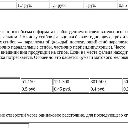
1,7 руб.
1,5 руб.
1 руб.
0,85
еленного объема и формата с соблюдением последовательного р
льцем. По числу сгибов фальцовка бывает одно, двух, трех и че
ых сгибов — параллельной (каждый последующий сгиб паралле
чно параллельные сгибы, частично перпендикулярные). Часто, д
внешний вид продукции на сгибе. Если на месте фальца находит
ска потрескается. Особенно это касается бумаги матового мело
51-150
151-300
301-500
50
0,5 руб.
0,45 руб.
0,4 руб.
0,
е отверстий через одинаковое расстояние, для последующего сг