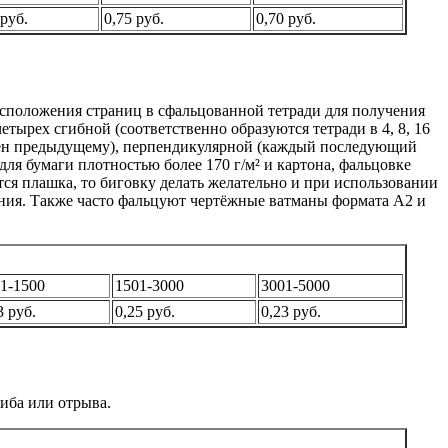
 руб.
0,75 руб.
0,70 руб.
асположения страниц в сфальцованной тетради для получения
тырех сгибной (соответственно образуются тетради в 4, 8, 16
лен предыдущему), перпендикулярной (каждый последующий
ля бумаги плотностью более 170 г/м² и картона, фальцовке
ся плашка, то биговку делать желательно и при использовании
вания. Также часто фальцуют чертёжные ватманы формата А2 и
1-1500
1501-3000
3001-5000
3 руб.
0,25 руб.
0,23 руб.
иба или отрыва.