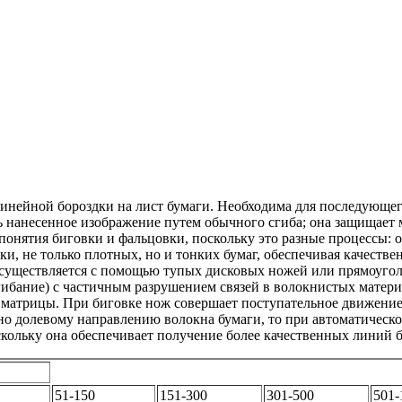
линейной бороздки на лист бумаги. Необходима для последующег
ь нанесенное изображение путем обычного сгиба; она защищает м
 понятия биговки и фальцовки, поскольку это разные процессы:
ки, не только плотных, но и тонких бумаг, обеспечивая качеств
 осуществляется с помощью тупых дисковых ножей или прямоуго
сгибание) с частичным разрушением связей в волокнистых матер
 матрицы. При биговке нож совершает поступательное движение 
но долевому направлению волокна бумаги, то при автоматическо
скольку она обеспечивает получение более качественных линий 
51-150
151-300
301-500
501-