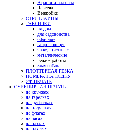
Афиши и плакаты
Чертежи
Выкройки
СТРИТЛАЙНЫ
ТАБЛИЧКИ
на дом
для садоводства
офисные
запрещающие
эвакуационные
металлические
режим работы
Злая собака
ПЛОТТЕРНАЯ РЕЗКА
НОМЕРА НА ЛОДКУ
УФ ПЕЧАТЬ
СУВЕНИРНАЯ ПЕЧАТЬ
на кружках
на тарелках
на футболках
на подушках
на флагах
на часах
на пазлах
на пакетах