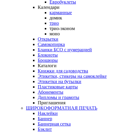
Евробуклеты
Календари
карманные
домик
трио
трио-эконом
моно
Открытки
Самокопирка
Бланки БСО с нумерацией
Блокноты
Брошюры
Каталоги
Книжки для садоводства
Этикетки, стикеры на самоклейке
Этикетки на бутылки
Пластиковые карты
Абонементы
Дипломы и грамоты
Приглашения
ШИРОКОФОРМАТНАЯ ПЕЧАТЬ
Наклейки
Баннер
Баннерная сетка
Бэклит