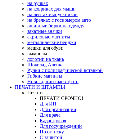
на ручках
на ковриках для мыши
на лентах выпускников
на брелках с госномером авто
вшивные бирки на одежду
закатные значки
акриловые магниты
металлические бейджи
мешки для обуви
вымпелы
логотип на ткань
Шоколад Аленка
Ручки с полиграфической вставкой
Гибкие магниты
Новогодний шар с фото
ПЕЧАТИ И ШТАМПЫ
Печати
ПЕЧАТИ СРОЧНО!
Для ИП
Для организаций
Для врача
Кадастровая
Для госучреждений
По оттиску
С защитой