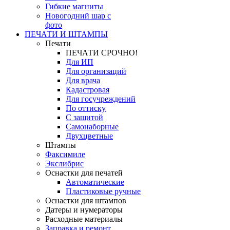
Гибкие магниты
Новогодний шар с
фото
ПЕЧАТИ И ШТАМПЫ
Печати
ПЕЧАТИ СРОЧНО!
Для ИП
Для организаций
Для врача
Кадастровая
Для госучреждений
По оттиску
С защитой
Самонаборные
Двухцветные
Штампы
Факсимиле
Экслибрис
Оснастки для печатей
Автоматические
Пластиковые ручные
Оснастки для штампов
Датеры и нумераторы
Расходные материалы
Заправка и ремонт