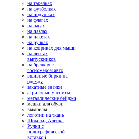
на тарелках
на футболках
на подушках
на флагах
на часах
на пазлах
на пакетах
на ручках
на ковриках для мыши
на лентах
выпускников
на брелках с
госномером авто
вшивные бирки на
одежду
закатные значки
акриловые магниты
металлические бейджи
мешки для обуви
вымпелы
логотип на ткань
Шоколад Аленка
Ручки с
полиграфической
вставкой