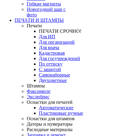
Гибкие магниты
Новогодний шар с
фото
ПЕЧАТИ И ШТАМПЫ
Печати
ПЕЧАТИ СРОЧНО!
Для ИП
Для организаций
Для врача
Кадастровая
Для госучреждений
По оттиску
С защитой
Самонаборные
Двухцветные
Штампы
Факсимиле
Экслибрис
Оснастки для печатей
Автоматические
Пластиковые ручные
Оснастки для штампов
Датеры и нумераторы
Расходные материалы
Заправка и ремонт