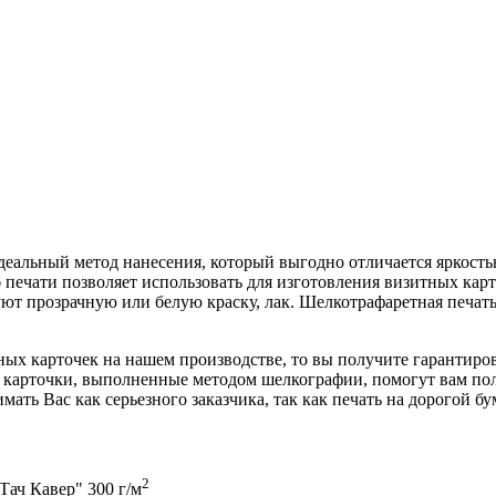
деальный метод нанесения, который выгодно отличается яркостью
печати позволяет использовать для изготовления визитных карт
уют прозрачную или белую краску, лак. Шелкотрафаретная печат
ных карточек на нашем производстве, то вы получите гарантиро
е карточки, выполненные методом шелкографии, помогут вам по
ать Вас как серьезного заказчика, так как печать на дорогой б
2
ач Кавер" 300 г/м