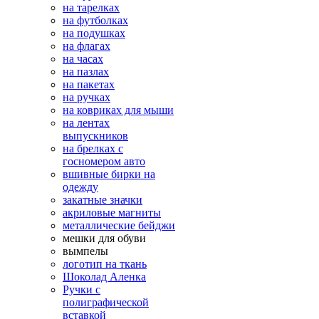
на тарелках
на футболках
на подушках
на флагах
на часах
на пазлах
на пакетах
на ручках
на ковриках для мыши
на лентах
выпускников
на брелках с
госномером авто
вшивные бирки на
одежду
закатные значки
акриловые магниты
металлические бейджи
мешки для обуви
вымпелы
логотип на ткань
Шоколад Аленка
Ручки с
полиграфической
вставкой