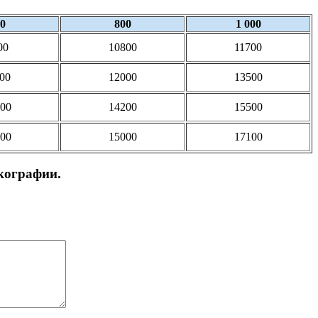
0
800
1 000
00
10800
11700
00
12000
13500
00
14200
15500
00
15000
17100
кографии.