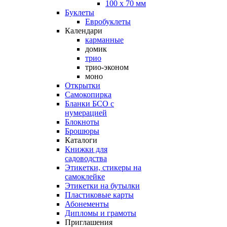
100 х 70 мм
Буклеты
Евробуклеты
Календари
карманные
домик
трио
трио-эконом
моно
Открытки
Самокопирка
Бланки БСО с
нумерацией
Блокноты
Брошюры
Каталоги
Книжки для
садоводства
Этикетки, стикеры на
самоклейке
Этикетки на бутылки
Пластиковые карты
Абонементы
Дипломы и грамоты
Приглашения