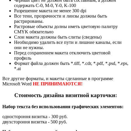
Черный цвет не должен быть составным, а должен
содержать C-0, M-0, Y-0, K-100
Разрешение макета не менее 300 dpi
Все тени, прозрачности и линзы должны быть
растрированы.
Растровые объекты долны иметь цветовую палитру
CMYK обязательно
Слои макета должны быть слиты (сведены)
Необходимо удалить все пути и лишние каналы, если
они не нужны.
Перед сохранением макета отключить цветовой
профиль
Формат файла должен быть *.tiff, *.cdr, *.pdf, *.psd, *.eps,
*.ai
Все другие форматы, и макеты сделанные в программе
Microsoft Word
НЕ ПРИНИМАЮТСЯ!
Стоимость дизайна визитной карточки:
Набор текста без использования графических элементов:
одностороння визитка - 300 руб.
двухстороння визитка - 500 руб.