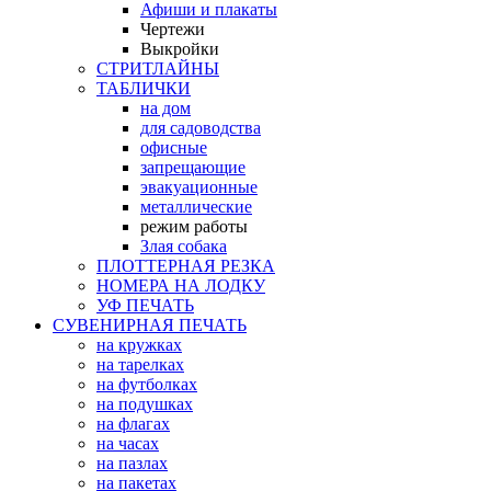
Афиши и плакаты
Чертежи
Выкройки
СТРИТЛАЙНЫ
ТАБЛИЧКИ
на дом
для садоводства
офисные
запрещающие
эвакуационные
металлические
режим работы
Злая собака
ПЛОТТЕРНАЯ РЕЗКА
НОМЕРА НА ЛОДКУ
УФ ПЕЧАТЬ
СУВЕНИРНАЯ ПЕЧАТЬ
на кружках
на тарелках
на футболках
на подушках
на флагах
на часах
на пазлах
на пакетах