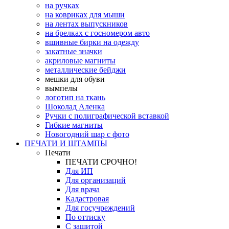
на ручках
на ковриках для мыши
на лентах выпускников
на брелках с госномером авто
вшивные бирки на одежду
закатные значки
акриловые магниты
металлические бейджи
мешки для обуви
вымпелы
логотип на ткань
Шоколад Аленка
Ручки с полиграфической вставкой
Гибкие магниты
Новогодний шар с фото
ПЕЧАТИ И ШТАМПЫ
Печати
ПЕЧАТИ СРОЧНО!
Для ИП
Для организаций
Для врача
Кадастровая
Для госучреждений
По оттиску
С защитой