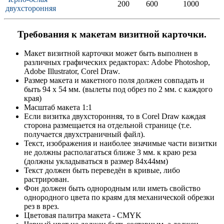
200
600
1000
двухсторонняя
Требования к макетам визитной карточки.
Макет визитной карточки может быть выполнен в
различных графических редакторах: Adobe Photoshop,
Adobe Illustrator, Corel Draw.
Размер макета и макетного поля должен совпадать и
быть 94 х 54 мм. (вылеты под обрез по 2 мм. с каждого
края)
Масштаб макета 1:1
Если визитка двухсторонняя, то в Corel Draw каждая
сторона размещается на отдельной странице (т.е.
получается двухстраничный файл).
Текст, изображения и наиболее значимые части визитки
не должны располагаться ближе 3 мм. к краю реза
(должны укладываться в размер 84x44мм)
Текст должен быть переведён в кривые, либо
растрирован.
Фон должен быть однородным или иметь свойство
однородного цвета по краям для механической обрезки
рез в врез.
Цветовая палитра макета - CMYK