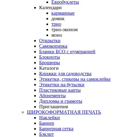
Евробуклеты
Календари
карманные
домик
трио
трио-эконом
моно
Открытки
Самокопирка
Бланки БСО с нумерацией
Блокноты
Брошюры
Каталоги
Книжки для садоводства
Этикетки, стикеры на самоклейке
Этикетки на бутылки
Пластиковые карты
Абонементы
Дипломы и грамоты
Приглашения
ШИРОКОФОРМАТНАЯ ПЕЧАТЬ
Наклейки
Баннер
Баннерная сетка
Бэклит