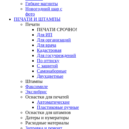
Гибкие магниты
Новогодний шар с
фото
ПЕЧАТИ И ШТАМПЫ
Печати
ПЕЧАТИ СРОЧНО!
Для ИП
Для организаций
Для врача
Кадастровая
Для госучреждений
По оттиску
С защитой
Самонаборные
Двухцветные
Штампы
Факсимиле
Экслибрис
Оснастки для печатей
Автоматические
Пластиковые ручные
Оснастки для штампов
Датеры и нумераторы
Расходные материалы
Заправка и ремонт