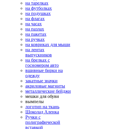
на тарелках
на футболках
на подушках
на флагах
на часах
на пазлах
на пакетах
на ручках
на ковриках для мыши
на лентах
выпускников
на брелках с
госномером авто
вшивные бирки на
одежду
закатные значки
акриловые магниты
металлические бейджи
мешки для обуви
вымпелы
логотип на ткань
Шоколад Аленка
Ручки с
полиграфической
вставкой