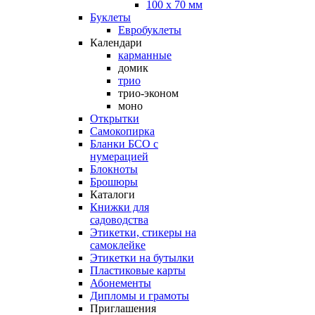
100 х 70 мм
Буклеты
Евробуклеты
Календари
карманные
домик
трио
трио-эконом
моно
Открытки
Самокопирка
Бланки БСО с
нумерацией
Блокноты
Брошюры
Каталоги
Книжки для
садоводства
Этикетки, стикеры на
самоклейке
Этикетки на бутылки
Пластиковые карты
Абонементы
Дипломы и грамоты
Приглашения