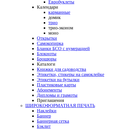
Евробуклеты
Календари
карманные
домик
трио
трио-эконом
моно
Открытки
Самокопирка
Бланки БСО с нумерацией
Блокноты
Брошюры
Каталоги
Книжки для садоводства
Этикетки, стикеры на самоклейке
Этикетки на бутылки
Пластиковые карты
Абонементы
Дипломы и грамоты
Приглашения
ШИРОКОФОРМАТНАЯ ПЕЧАТЬ
Наклейки
Баннер
Баннерная сетка
Бэклит