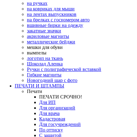
на ручках
на ковриках для мыши
на лентах выпускников
на брелках с госномером авто
вшивные бирки на одежду
закатные значки
акриловые магниты
металлические бейджи
мешки для обуви
вымпелы
логотип на ткань
Шоколад Аленка
Ручки с полиграфической вставкой
Гибкие магниты
Новогодний шар с фото
ПЕЧАТИ И ШТАМПЫ
Печати
ПЕЧАТИ СРОЧНО!
Для ИП
Для организаций
Для врача
Кадастровая
Для госучреждений
По оттиску
С защитой