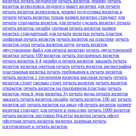
визитки печать недорогие
печать визиток дешево
печать
визиток всеволожск недорого
макет визитки для печати
печать визиток всеволожск дешево
подготовка визиток к
печати
печать визитки тираж
размер визитки стандарт для
печати
стандарты визиток для печати
сделать визитку печать
печать визиток онлайн
срочная печать визиток
размер
визитки стандартный для печати
визитки печать пластик
цифровая печать визиток
печать визиток на пластике
печать
визиток цена
печать визиток штук
печать визиток
двусторонние
файл для печати визитки
печать двухсторонней
визитки
печать 100 визиток
печать прозрачных визиток
печать визиток 4 4
дизайн и печать визиток
заказать печать
визиток
визитки цветная печать
печать визиток шелкография
пластиковая визитка печать
требования к печати визиток
печать визиток с тиснением
визитки высокая печать
печать
визиток стоит
сколько стоит печать визиток
печать визиток
открыток
печать визиток на прозрачном пластике
печать
визиток день в день
визитка 3д печать
виды печати визиток
заказать печать визиток онлайн
печать визиток 100 шт
печать
визиток шт
печать визиток на заказ
уф печать визиток
размер
визитки стандарт для печати в пикселях
печать 1000 визиток
печать визиток листовки буклеты
визитки печать офсет
офсетная печать визиток
визитки лазерная печать
изготовление и печать визиток