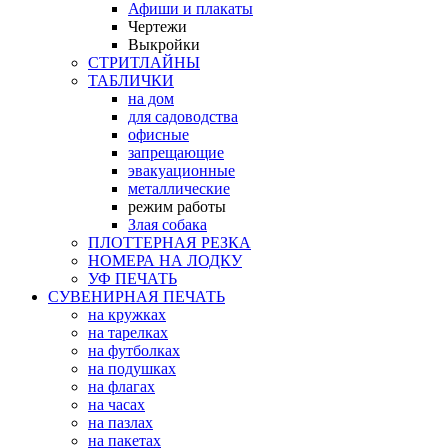
Афиши и плакаты
Чертежи
Выкройки
СТРИТЛАЙНЫ
ТАБЛИЧКИ
на дом
для садоводства
офисные
запрещающие
эвакуационные
металлические
режим работы
Злая собака
ПЛОТТЕРНАЯ РЕЗКА
НОМЕРА НА ЛОДКУ
УФ ПЕЧАТЬ
СУВЕНИРНАЯ ПЕЧАТЬ
на кружках
на тарелках
на футболках
на подушках
на флагах
на часах
на пазлах
на пакетах