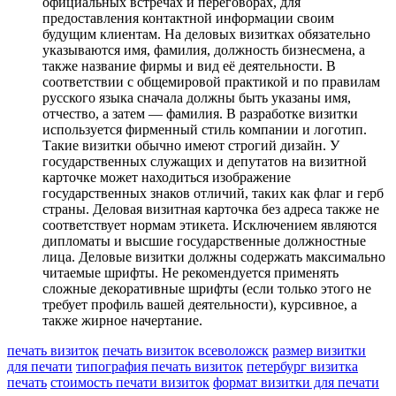
официальных встречах и переговорах, для
предоставления контактной информации своим
будущим клиентам. На деловых визитках обязательно
указываются имя, фамилия, должность бизнесмена, а
также название фирмы и вид её деятельности. В
соответствии с общемировой практикой и по правилам
русского языка сначала должны быть указаны имя,
отчество, а затем — фамилия. В разработке визитки
используется фирменный стиль компании и логотип.
Такие визитки обычно имеют строгий дизайн. У
государственных служащих и депутатов на визитной
карточке может находиться изображение
государственных знаков отличий, таких как флаг и герб
страны. Деловая визитная карточка без адреса также не
соответствует нормам этикета. Исключением являются
дипломаты и высшие государственные должностные
лица. Деловые визитки должны содержать максимально
читаемые шрифты. Не рекомендуется применять
сложные декоративные шрифты (если только этого не
требует профиль вашей деятельности), курсивное, а
также жирное начертание.
печать визиток
печать визиток всеволожск
размер визитки
для печати
типография печать визиток
петербург визитка
печать
стоимость печати визиток
формат визитки для печати