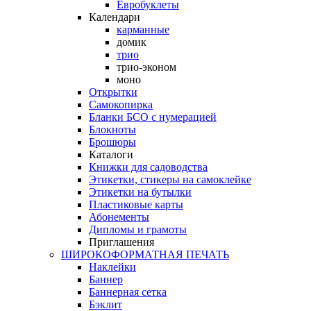
Евробуклеты
Календари
карманные
домик
трио
трио-эконом
моно
Открытки
Самокопирка
Бланки БСО с нумерацией
Блокноты
Брошюры
Каталоги
Книжки для садоводства
Этикетки, стикеры на самоклейке
Этикетки на бутылки
Пластиковые карты
Абонементы
Дипломы и грамоты
Приглашения
ШИРОКОФОРМАТНАЯ ПЕЧАТЬ
Наклейки
Баннер
Баннерная сетка
Бэклит