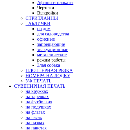
Афиши и плакаты
Чертежи
Выкройки
СТРИТЛАЙНЫ
ТАБЛИЧКИ
на дом
для садоводства
офисные
запрещающие
эвакуационные
металлические
режим работы
Злая собака
ПЛОТТЕРНАЯ РЕЗКА
НОМЕРА НА ЛОДКУ
УФ ПЕЧАТЬ
СУВЕНИРНАЯ ПЕЧАТЬ
на кружках
на тарелках
на футболках
на подушках
на флагах
на часах
на пазлах
на пакетах