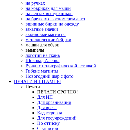
на ручках
на ковриках для мыши
на лентах выпускников
на брелках с госномером авто
вшивные бирки на одежду
закатные значки
акриловые магниты
металлические бейджи
мешки для обуви
вымпелы
логотип на ткань
Шоколад Аленка
Ручки с полиграфической вставкой
Гибкие магниты
Новогодний шар с фото
ПЕЧАТИ И ШТАМПЫ
Печати
ПЕЧАТИ СРОЧНО!
Для ИП
Для организаций
Для врача
Кадастровая
Для госучреждений
По оттиску
С защитой